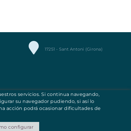
17251 - Sant Antoni (Girona)
uestros servicios. Si continua navegando,
igurar su navegador pudiendo, si así lo
a acción podrá ocasionar dificultades de
mo configurar
DISTRIBUIDO POR: