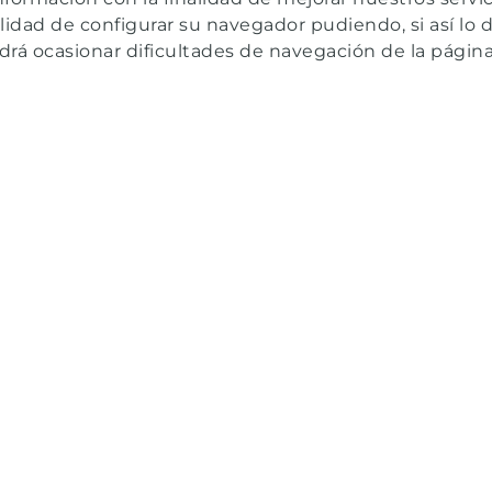
KUBANSKY
GIBERT
bilidad de configurar su navegador pudiendo, si así lo
rá ocasionar dificultades de navegación de la págin
VER TODAS