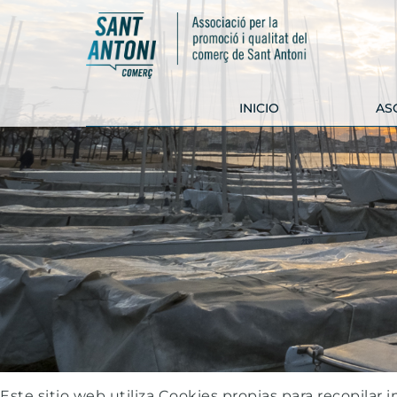
INICIO
AS
COMERCIOS
SERVICIOS Y
EMPRESAS
CARNICERÍA
ARC INTERIORISMO
ARNALL
CIPAUTOS
HORNO EL CASTELL
FARMACIA BORÉS
VINALIUM
GHOFI
FERRETERÍA
SAPERA
IDEHANT
CARNICERÍA CAN
MÓN D'HARMONIA
PRUJÀ
PALLARS FUSTA
TECNIBIKE
Este sitio web utiliza Cookies propias para recopilar