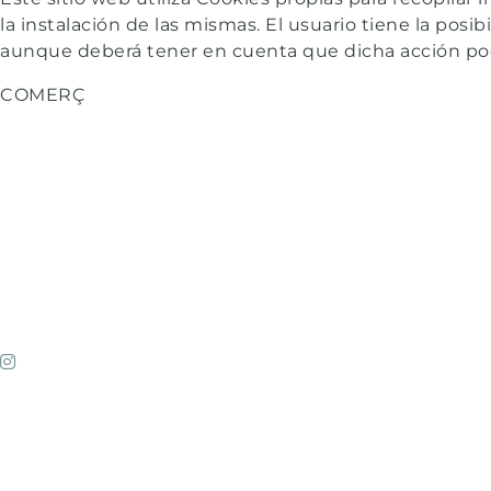
PELUQUERÍA
la instalación de las mismas. El usuario tiene la posi
LIBRERÍA DALMAU
SANDRA
aunque deberá tener en cuenta que dicha acción pod
PESCADERÍA
VER TODAS
COMERÇ
TERESA
VER TODAS