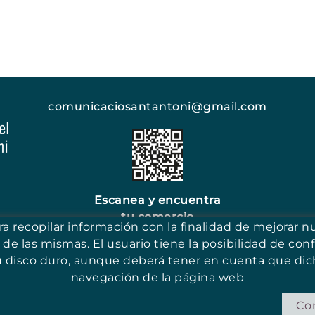
Escanea y encuentra tu comercio
comunicaciosantantoni@gmail.com
Escanea y encuentra
tu comercio
ara recopilar información con la finalidad de mejorar n
 de las mismas. El usuario tiene la posibilidad de conf
u disco duro, aunque deberá tener en cuenta que dich
navegación de la página web
Co
E
POLÍTICA DE COOKIES
AVISO LEGAL
CONDICIONES