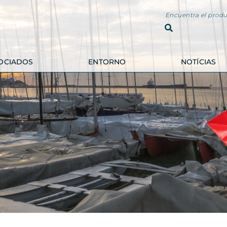
Encuentra el produ
OCIADOS
ENTORNO
NOTÍCIAS
ALOJAMIENTOS Y
HOSTELERÍA
INMOBILIARIAS
DÈRIA
FINCAS BLAU CEL
COSTA BRAVA
IMMOSERVEIS
CAN DOLPINO
HELENA JORNET
CAFETERÍA SANT
FINQUES
ANTONI
EUROAGENCIA
GAVARRES
EMPORDÀ
IL PADRINO
RETREATS
CAN TICU
APARTAMENTOS