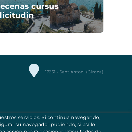
ecenas cursus
licitudin
17251 - Sant Antoni (Girona)
uestros servicios. Si continua navegando,
igurar su navegador pudiendo, si así lo
a acción podrá ocasionar dificultades de