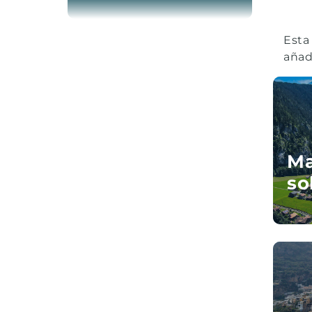
PELUQUERÍA
LIBRERÍA DALMAU
SANDRA
Esta
PESCADERÍA
añadi
VER TODAS
TERESA
VER TODAS
Ma
so