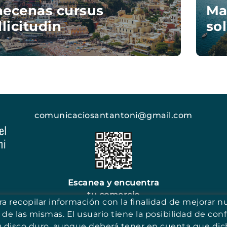
ecenas cursus
Ma
llicitudin
sol
comunicaciosantantoni@gmail.com
Escanea y encuentra
tu comercio
ara recopilar información con la finalidad de mejorar n
 de las mismas. El usuario tiene la posibilidad de conf
u disco duro, aunque deberá tener en cuenta que dich