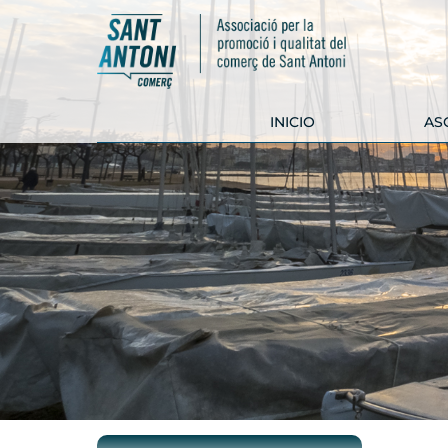
INICIO
AS
COMERCIOS
SERVICIOS Y
EMPRESAS
CARNICERÍA
ARC INTERIORISMO
ARNALL
CIPAUTOS
HORNO EL CASTELL
FARMACIA BORÉS
VINALIUM
GHOFI
FERRETERÍA
SAPERA
IDEHANT
CARNICERÍA CAN
MÓN D'HARMONIA
PRUJÀ
PALLARS FUSTA
TECNIBIKE