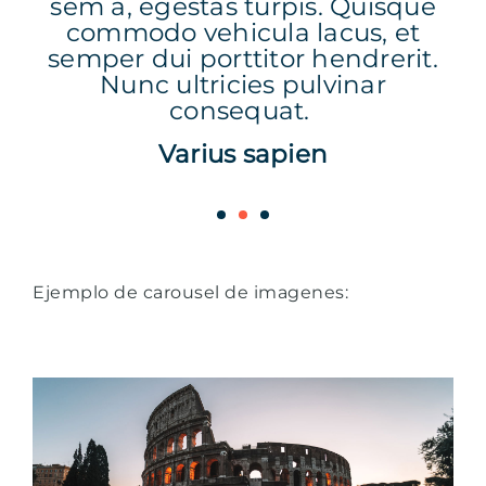
ue
sem a, egestas turpis. Quisque
s
commodo vehicula lacus, et
e
."
semper dui porttitor hendrerit.
Nunc ultricies pulvinar
consequat.
Varius sapien
1
2
3
Ejemplo de carousel de imagenes: