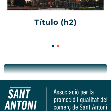
Título (h2)
1
2