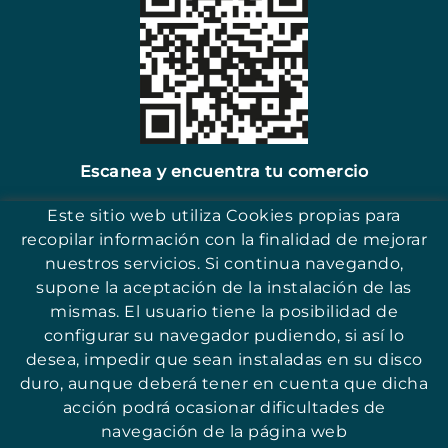
Escanea y encuentra tu comercio
Este sitio web utiliza Cookies propias para
recopilar información con la finalidad de mejorar
nuestros servicios. Si continua navegando,
supone la aceptación de la instalación de las
17251 - Sant Antoni (Girona)
mismas. El usuario tiene la posibilidad de
configurar su navegador pudiendo, si así lo
desea, impedir que sean instaladas en su disco
duro, aunque deberá tener en cuenta que dicha
acción podrá ocasionar dificultades de
© ASSOCIACIÓ PER LA PROMOCIÓ I QUALITAT DEL COMERÇ DE SANT
ANTONI
navegación de la página web