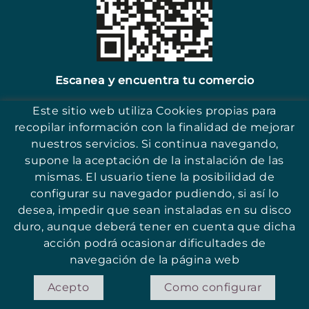
Escanea y encuentra tu comercio
Este sitio web utiliza Cookies propias para
recopilar información con la finalidad de mejorar
nuestros servicios. Si continua navegando,
supone la aceptación de la instalación de las
17251 - Sant Antoni (Girona)
mismas. El usuario tiene la posibilidad de
configurar su navegador pudiendo, si así lo
desea, impedir que sean instaladas en su disco
duro, aunque deberá tener en cuenta que dicha
acción podrá ocasionar dificultades de
© ASSOCIACIÓ PER LA PROMOCIÓ I QUALITAT DEL COMERÇ DE SANT
ANTONI
navegación de la página web
POLÍTICA DE COOKIES
AVISO LEGAL
CONDICIONES
Acepto
Como configurar
DISTRIBUIDO POR: