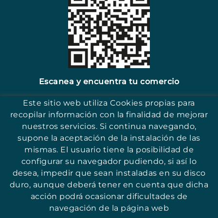
Escanea y encuentra tu comercio
Este sitio web utiliza Cookies propias para
recopilar información con la finalidad de mejorar
nuestros servicios. Si continua navegando,
supone la aceptación de la instalación de las
17251 - Sant Antoni (Girona)
mismas. El usuario tiene la posibilidad de
configurar su navegador pudiendo, si así lo
desea, impedir que sean instaladas en su disco
duro, aunque deberá tener en cuenta que dicha
acción podrá ocasionar dificultades de
© ASSOCIACIÓ PER LA PROMOCIÓ I QUALITAT DEL COMERÇ DE SANT
ANTONI
navegación de la página web