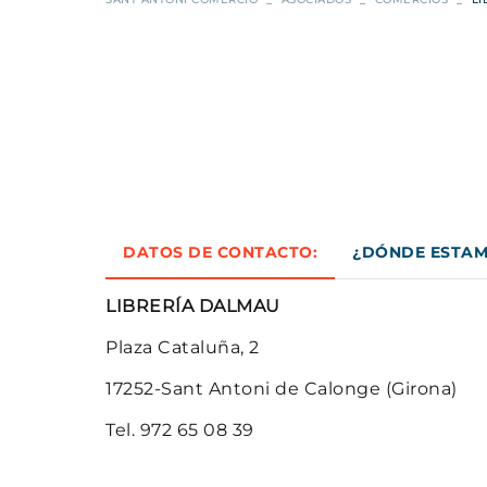
PELUQUERÍA
LIBRERÍA DALMAU
SANDRA
PESCADERÍA
VER TODAS
TERESA
VER TODAS
DATOS DE CONTACTO:
¿DÓNDE ESTA
LIBRERÍA DALMAU
Plaza Cataluña, 2
17252-Sant Antoni de Calonge (Girona)
Tel. 972 65 08 39