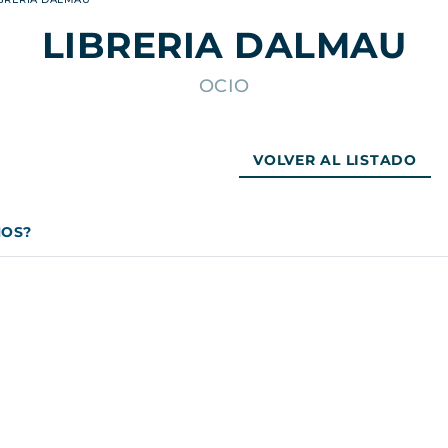
KUBANSKY
GIBERT
LIBRERIA DALMAU
VER TODAS
OCIO
VOLVER AL LISTADO
MOS?