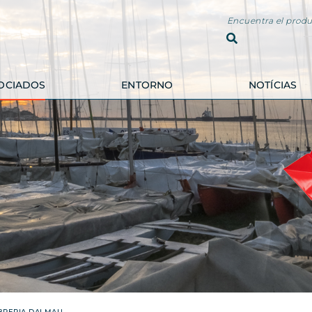
Encuentra el produ
OCIADOS
ENTORNO
NOTÍCIAS
ALOJAMIENTOS Y
HOSTELERÍA
INMOBILIARIAS
DÈRIA
FINCAS BLAU CEL
COSTA BRAVA
IMMOSERVEIS
CAN DOLPINO
HELENA JORNET
CAFETERÍA SANT
FINQUES
ANTONI
EUROAGENCIA
GAVARRES
EMPORDÀ
IL PADRINO
RETREATS
CAN TICU
APARTAMENTOS
BRERIA DALMAU