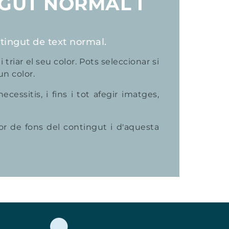
GUT NORMAL I
tingut de text normal.
 i triar el seu color. Pots seleccionar si
un color.
ssitis, i fins i tot afegir imatges,
lor de fons del contingut i d'aquesta