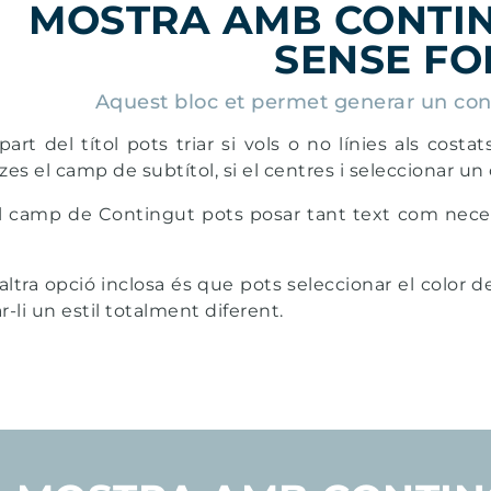
MOSTRA AMB CONTI
KUBANSKY
GIBERT
SENSE FO
VEURE TOTES
Aquest bloc et permet generar un con
part del títol pots triar si vols o no línies als costat
tzes el camp de subtítol, si el centres i seleccionar un 
l camp de Contingut pots posar tant text com necessiti
altra opció inclosa és que pots seleccionar el color 
-li un estil totalment diferent.