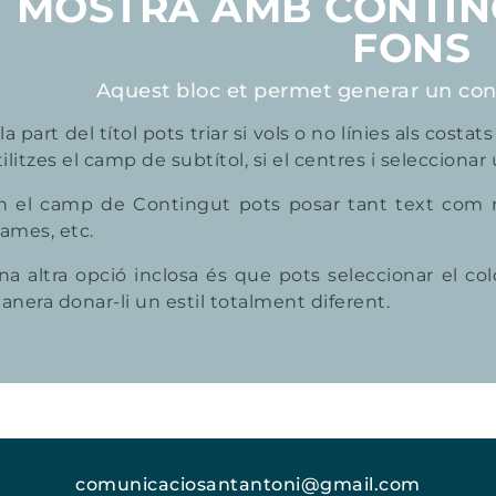
MOSTRA AMB CONTIN
FONS
Aquest bloc et permet generar un con
la part del títol pots triar si vols o no línies als costats
ilitzes el camp de subtítol, si el centres i seleccionar 
n el camp de Contingut pots posar tant text com nece
rames, etc.
na altra opció inclosa és que pots seleccionar el co
anera donar-li un estil totalment diferent.
comunicaciosantantoni@gmail.com