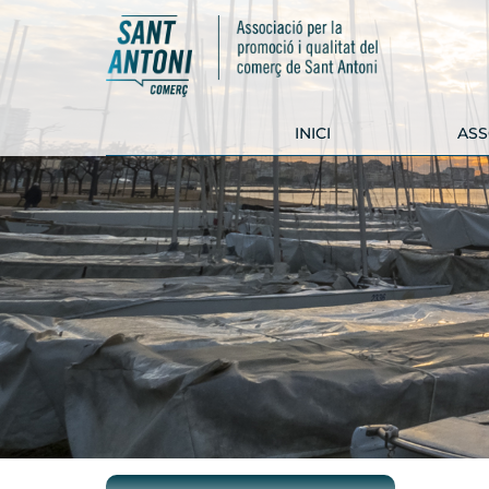
INICI
ASS
COMERÇOS
SERVEIS I
EMPRESES
CARNISSERIA
ARC INTERIORISME
ARNALL
CIPAUTOS
FLECA EL CASTELL
FARMÀCIA BORÉS
VINALIUM
GHOFI
FERRETERIA
SAPERA
IDEHANT
CARNISSERIA CAN
MÓN D'HARMONIA
PRUJÀ
PALLARS FUSTA
TECNIBIKE