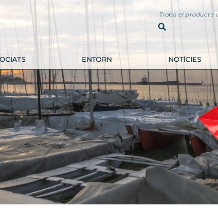
Troba el producte q
OCIATS
ENTORN
NOTÍCIES
ALLOTJAMENTS I
RESTAURACIÓ
IMMOBILIÀRIES
DÈRIA
FINQUES BLAU CEL
COSTA BRAVA
IMMOSERVEIS
CAN DOLPINO
HELENA JORNET
CAFETERIA SANT
FINQUES
ANTONI
EUROAGENCIA
GAVARRES
EMPORDÀ
IL PADRINO
RETREATS
CAN TICU
APARTAMENTS