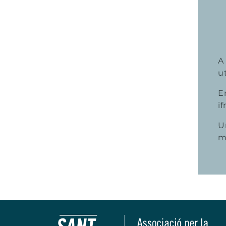
A 
ut
E
if
U
m