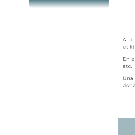
PERRUQUERIA
LLIBRERÍA DALMAU
SANDRA
PEIXATERIA TERESA
VEURE TOTES
VEURE TOTES
A la 
utili
En e
etc.
Una 
donar