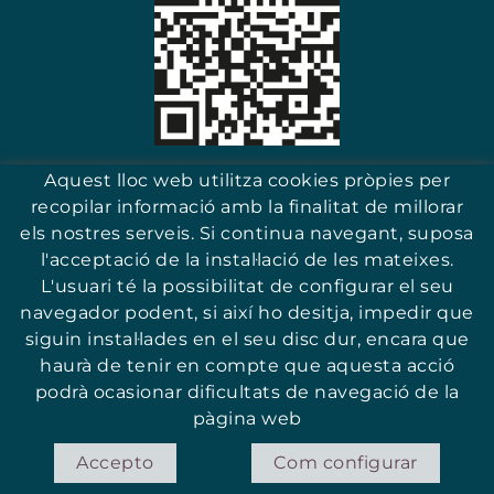
Escaneja i troba el teu comerç
Aquest lloc web utilitza cookies pròpies per
recopilar informació amb la finalitat de millorar
els nostres serveis. Si continua navegant, suposa
l'acceptació de la instal·lació de les mateixes.
17251 - Sant Antoni (Girona)
L'usuari té la possibilitat de configurar el seu
navegador podent, si així ho desitja, impedir que
siguin instal·lades en el seu disc dur, encara que
haurà de tenir en compte que aquesta acció
podrà ocasionar dificultats de navegació de la
© ASSOCIACIÓ PER LA PROMOCIÓ I QUALITAT DEL COMERÇ DE SANT
ANTONI
pàgina web
POLÍTICA DE COOKIES
AVÍS LEGAL
CONDICIONS
Accepto
Com configurar
DISTRIBUÏT PER: