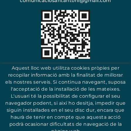
comunicaciosantantoni@gmail.com
Escaneja i troba el teu comerç
Aquest lloc web utilitza cookies pròpies per
recopilar informació amb la finalitat de millorar
els nostres serveis. Si continua navegant, suposa
l'acceptació de la instal·lació de les mateixes.
17251 - Sant Antoni (Girona)
L'usuari té la possibilitat de configurar el seu
navegador podent, si així ho desitja, impedir que
siguin instal·lades en el seu disc dur, encara que
haurà de tenir en compte que aquesta acció
podrà ocasionar dificultats de navegació de la
© ASSOCIACIÓ PER LA PROMOCIÓ I QUALITAT DEL COMERÇ DE SANT
ANTONI