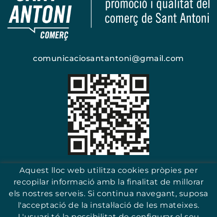
comunicaciosantantoni@gmail.com
Escaneja i troba el teu comerç
Aquest lloc web utilitza cookies pròpies per
recopilar informació amb la finalitat de millorar
els nostres serveis. Si continua navegant, suposa
l'acceptació de la instal·lació de les mateixes.
17251 - Sant Antoni (Girona)
L'usuari té la possibilitat de configurar el seu