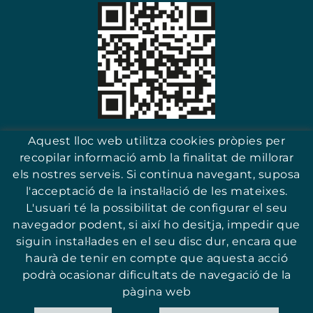
Escaneja i troba el teu comerç
Aquest lloc web utilitza cookies pròpies per
recopilar informació amb la finalitat de millorar
els nostres serveis. Si continua navegant, suposa
l'acceptació de la instal·lació de les mateixes.
17251 - Sant Antoni (Girona)
L'usuari té la possibilitat de configurar el seu
navegador podent, si així ho desitja, impedir que
siguin instal·lades en el seu disc dur, encara que
haurà de tenir en compte que aquesta acció
podrà ocasionar dificultats de navegació de la
© ASSOCIACIÓ PER LA PROMOCIÓ I QUALITAT DEL COMERÇ DE SANT
ANTONI
pàgina web
POLÍTICA DE COOKIES
AVÍS LEGAL
CONDICIONS