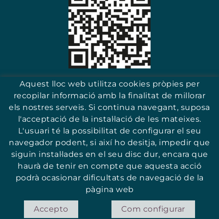
Escaneja i troba el teu comerç
Aquest lloc web utilitza cookies pròpies per
recopilar informació amb la finalitat de millorar
els nostres serveis. Si continua navegant, suposa
l'acceptació de la instal·lació de les mateixes.
17251 - Sant Antoni (Girona)
L'usuari té la possibilitat de configurar el seu
navegador podent, si així ho desitja, impedir que
siguin instal·lades en el seu disc dur, encara que
haurà de tenir en compte que aquesta acció
podrà ocasionar dificultats de navegació de la
© ASSOCIACIÓ PER LA PROMOCIÓ I QUALITAT DEL COMERÇ DE SANT
ANTONI
pàgina web
POLÍTICA DE COOKIES
AVÍS LEGAL
CONDICIONS
Accepto
Com configurar
DISTRIBUÏT PER: