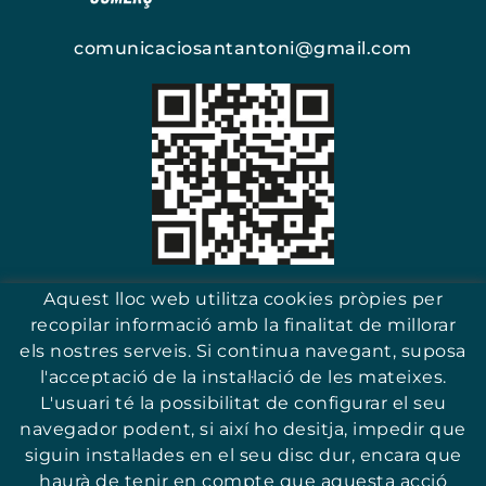
comunicaciosantantoni@gmail.com
Escaneja i troba el teu comerç
Aquest lloc web utilitza cookies pròpies per
recopilar informació amb la finalitat de millorar
els nostres serveis. Si continua navegant, suposa
l'acceptació de la instal·lació de les mateixes.
17251 - Sant Antoni (Girona)
L'usuari té la possibilitat de configurar el seu
navegador podent, si així ho desitja, impedir que
siguin instal·lades en el seu disc dur, encara que
haurà de tenir en compte que aquesta acció