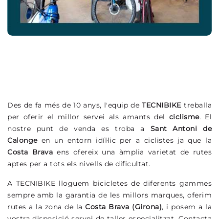
Des de fa més de 10 anys, l'equip de
TECNIBIKE
treballa
per oferir el millor servei als amants del
ciclisme
. El
nostre punt de venda es troba a
Sant Antoni de
Calonge
en un entorn idíl·lic per a ciclistes ja que la
Costa Brava
ens ofereix una àmplia varietat de rutes
aptes per a tots els nivells de dificultat.
A TECNIBIKE lloguem bicicletes de diferents gammes
sempre amb la garantia de les millors marques, oferim
rutes a la zona de la
Costa Brava (Girona)
, i posem a la
vostra disposició servei de taller especialitzat. Contacta