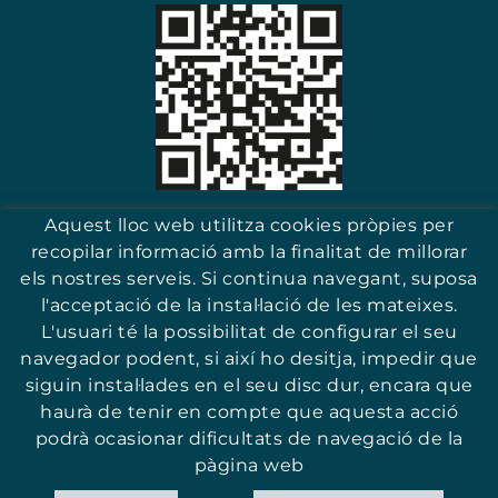
Escaneja i troba el teu comerç
Aquest lloc web utilitza cookies pròpies per
recopilar informació amb la finalitat de millorar
els nostres serveis. Si continua navegant, suposa
l'acceptació de la instal·lació de les mateixes.
17251 - Sant Antoni (Girona)
L'usuari té la possibilitat de configurar el seu
navegador podent, si així ho desitja, impedir que
siguin instal·lades en el seu disc dur, encara que
haurà de tenir en compte que aquesta acció
podrà ocasionar dificultats de navegació de la
© ASSOCIACIÓ PER LA PROMOCIÓ I QUALITAT DEL COMERÇ DE SANT
ANTONI
pàgina web
POLÍTICA DE COOKIES
AVÍS LEGAL
CONDICIONS