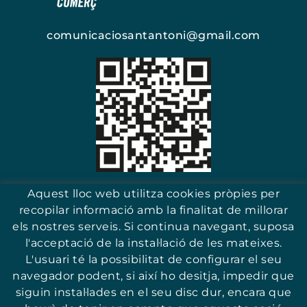
comunicaciosantantoni@gmail.com
Escaneja i troba el teu comerç
Aquest lloc web utilitza cookies pròpies per
recopilar informació amb la finalitat de millorar
els nostres serveis. Si continua navegant, suposa
l'acceptació de la instal·lació de les mateixes.
17251 - Sant Antoni (Girona)
L'usuari té la possibilitat de configurar el seu
navegador podent, si així ho desitja, impedir que
siguin instal·lades en el seu disc dur, encara que